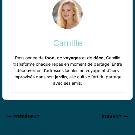
Camille
Passionnée de
food
, de
voyages
et de
déco
, Camille
transforme chaque repas en moment de partage. Entre
découvertes d’adresses locales en voyage et dîners
improvisés dans son
jardin
, elle cultive l’art du partage
avec ses amis.
Navigation
PRÉCÉDENT
SUIVANT
Comment
Comment
de