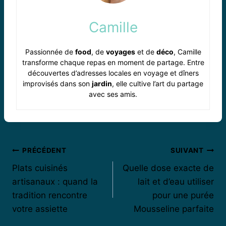
Camille
Passionnée de
food
, de
voyages
et de
déco
, Camille
transforme chaque repas en moment de partage. Entre
découvertes d’adresses locales en voyage et dîners
improvisés dans son
jardin
, elle cultive l’art du partage
avec ses amis.
Navigation
PRÉCÉDENT
SUIVANT
Plats cuisinés
Quelle dose exacte de
de
artisanaux : quand la
lait et d’eau utiliser
l’article
tradition rencontre
pour une purée
votre assiette
Mousseline parfaite