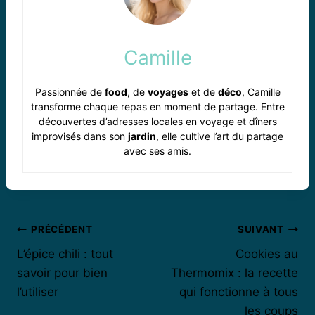
Camille
Passionnée de
food
, de
voyages
et de
déco
, Camille
transforme chaque repas en moment de partage. Entre
découvertes d’adresses locales en voyage et dîners
improvisés dans son
jardin
, elle cultive l’art du partage
avec ses amis.
Navigation
PRÉCÉDENT
SUIVANT
L’épice chili : tout
Cookies au
de
savoir pour bien
Thermomix : la recette
l’article
l’utiliser
qui fonctionne à tous
les coups