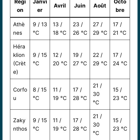
Régi
Janvi
Octo
Avril
Juin
Août
on
er
bre
Athè
9 / 13
13 /
23 /
27 /
17 /
nes
°C
18 °C
26 °C
29 °C
21 °C
Héra
klion
9 / 15
12 /
19 /
22 /
17 /
(Crèt
°C
20 °C
27 °C
29 °C
24 °C
e)
21 /
Corfo
8 / 15
11 /
17 /
15 /
30
u
°C
19 °C
28 °C
23 °C
°C
21 /
Zaky
9 / 15
11 /
17 /
15 /
30
nthos
°C
19 °C
28 °C
23 °C
°C