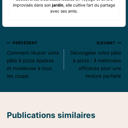
improvisés dans son
jardin
, elle cultive l’art du partage
avec ses amis.
Navigation
PRÉCÉDENT
SUIVANT
Comment réussir votre
Décongeler votre pâte
de
pâte à pizza épaisse
à pizza : 4 méthodes
l’article
et moelleuse à tous
efficaces pour une
les coups
texture parfaite
Publications similaires