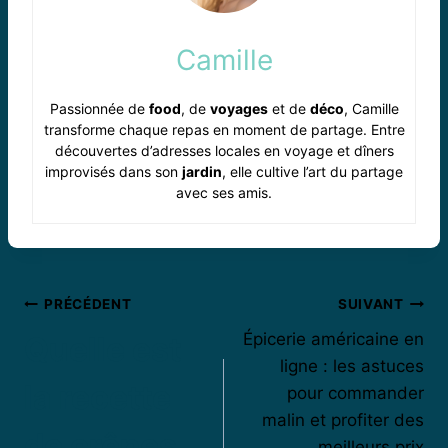
Camille
Passionnée de
food
, de
voyages
et de
déco
, Camille
transforme chaque repas en moment de partage. Entre
découvertes d’adresses locales en voyage et dîners
improvisés dans son
jardin
, elle cultive l’art du partage
avec ses amis.
Navigation
PRÉCÉDENT
SUIVANT
Épicerie américaine en
Quelle est
de
ligne : les astuces
l’article
la recette
pour commander
malin et profiter des
de crêpes
meilleurs prix