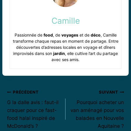
Camille
Passionnée de
food
, de
voyages
et de
déco
, Camille
transforme chaque repas en moment de partage. Entre
découvertes d’adresses locales en voyage et dîners
improvisés dans son
jardin
, elle cultive l’art du partage
avec ses amis.
Navigation
PRÉCÉDENT
SUIVANT
G la dalle avis : faut-il
Pourquoi acheter un
de
craquer pour ce fast-
van aménagé pour vos
l’article
food halal inspiré de
balades en Nouvelle
McDonald’s ?
Aquitaine ?