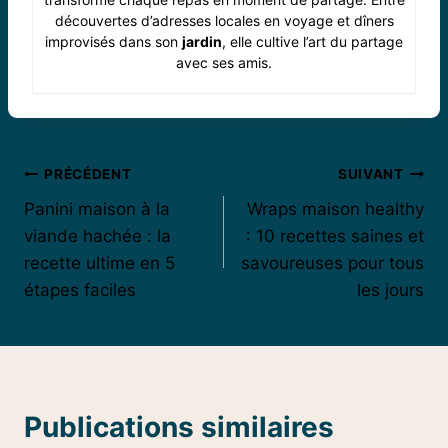
découvertes d’adresses locales en voyage et dîners
improvisés dans son
jardin
, elle cultive l’art du partage
avec ses amis.
Navigation
PRÉCÉDENT
SUIVANT
Panini maison à la
Wraps maison healthy
de
viande hachée : la
: 10 recettes saines et
l’article
recette ultime en 5
savoureuses pour tous
étapes faciles
les jours
Publications similaires