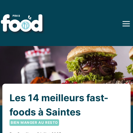
Aller
au
contenu
Les 14 meilleurs fast-
foods à Saintes
BIEN MANGER AU RESTO