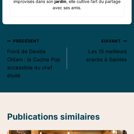
improvisés dans son
jardin
, elle cultive l’art du partage
avec ses amis.
Navigation
PRÉCÉDENT
SUIVANT
Foo’d de Davide
Les 15 meilleurs
de
Oldani : la Cucina Pop
snacks à Saintes
l’article
accessible du chef
étoilé
Publications similaires