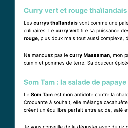
Curry vert et rouge thaïlandais
Les
currys thaïlandais
sont comme une palett
culinaires. Le
curry vert
tire sa puissance des
rouge
, plus doux mais tout aussi complexe, d
Ne manquez pas le
curry Massaman
, mon p
cumin et pommes de terre. Sa douceur épicé
Som Tam : la salade de papaye
Le
Som Tam
est mon antidote contre la chal
Croquante à souhait, elle mélange cacahuètes
créent un équilibre parfait entre acide, salé e
Je vous conseille de la déguster avec du riz 