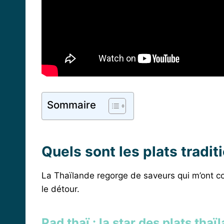
Sommaire
Quels sont les plats tradi
La Thaïlande regorge de saveurs qui m’ont co
le détour.
Pad thaï : la star des plats thaï