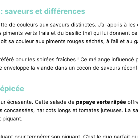
 : saveurs et différences
e de couleurs aux saveurs distinctes. J’ai appris à les 
 piments verts frais et du basilic thaï qui lui donnent ce
oit sa couleur aux piments rouges séchés, à l’ail et au 
référé pour les soirées fraîches ! Ce mélange influencé 
e enveloppe la viande dans un cocon de saveurs réconf
 épicée
eur écrasante. Cette salade de
papaye verte râpée
offr
 concassées, haricots longs et tomates juteuses. La sau
t piquant.
gluant pour tempérer son piquant. C’est le duo parfait q