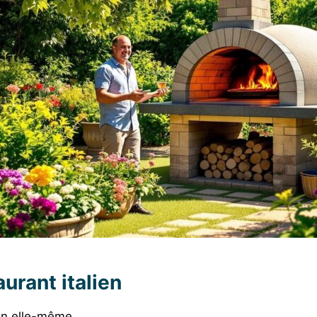
urant italien
on elle-même.