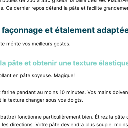
n boules de 250 à 330 g selon la taille désirée. Placez-
. Ce dernier repos détend la pâte et facilite grandement
 façonnage et étalement adaptée
âte mérite vos meilleurs gestes.
la pâte et obtenir une texture élastiqu
ollant en pâte soyeuse. Magique!
 fariné pendant au moins 10 minutes. Vos mains doivent tra
 la texture changer sous vos doigts.
abattre) fonctionne particulièrement bien. Étirez la pâte
es directions. Votre pâte deviendra plus souple, moins 