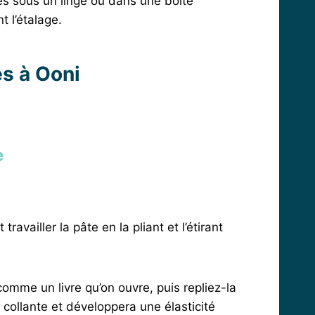
les sous un linge ou dans une boîte
 l’étalage.
s à Ooni
e
vailler la pâte en la pliant et l’étirant
 comme un livre qu’on ouvre, puis repliez-la
collante et développera une élasticité