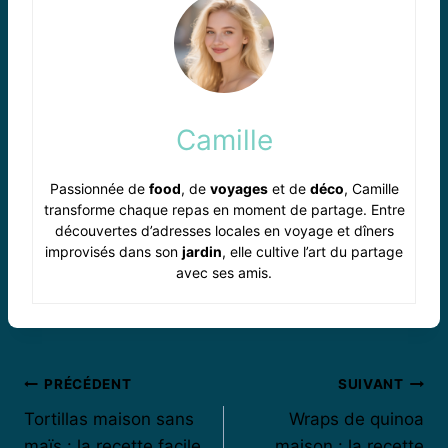
Camille
Passionnée de
food
, de
voyages
et de
déco
, Camille
transforme chaque repas en moment de partage. Entre
découvertes d’adresses locales en voyage et dîners
improvisés dans son
jardin
, elle cultive l’art du partage
avec ses amis.
Navigation
PRÉCÉDENT
SUIVANT
Tortillas maison sans
Wraps de quinoa
de
maïs : la recette facile
maison : la recette