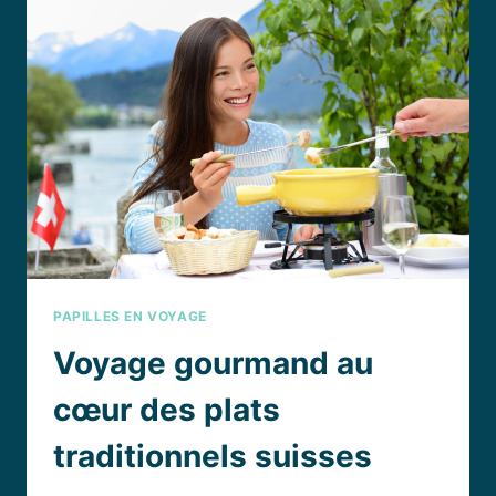
GUSTATIF
AU
CŒUR
DE
LA
GASTRONOMIE
BELGE
PAPILLES EN VOYAGE
Voyage gourmand au
cœur des plats
traditionnels suisses