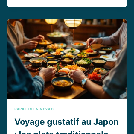
FRESH
AVIS
:
CE
QU’IL
FAUT
SAVOIR
AVANT
DE
COMMANDER
PAPILLES EN VOYAGE
Voyage gustatif au Japon