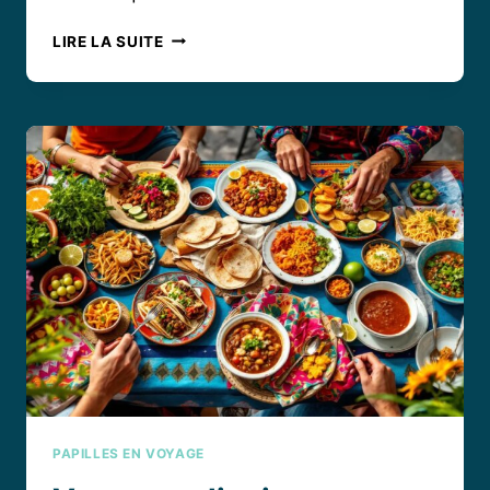
VOYAGE
LIRE LA SUITE
GUSTATIF
AU
JAPON
:
LES
PLATS
TRADITIONNELS
QUI
FONT
L’ÂME
DE
SA
CUISINE
PAPILLES EN VOYAGE