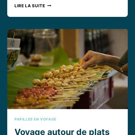
VOYAGE
LIRE LA SUITE
CULINAIRE
AU
CŒUR
DES
PLATS
TRADITIONNELS
MEXICAINS
AUTHENTIQUES
PAPILLES EN VOYAGE
Voyage autour de plats