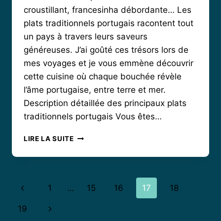
croustillant, francesinha débordante… Les
plats traditionnels portugais racontent tout
un pays à travers leurs saveurs
généreuses. J’ai goûté ces trésors lors de
mes voyages et je vous emmène découvrir
cette cuisine où chaque bouchée révèle
l’âme portugaise, entre terre et mer.
Description détaillée des principaux plats
traditionnels portugais Vous êtes…
VOYAGE
LIRE LA SUITE
AUTOUR
DES
PLATS
TRADITIONNELS
Navigation
Page
1
…
15
16
17
18
PORTUGAIS
de
précédente
Page
19