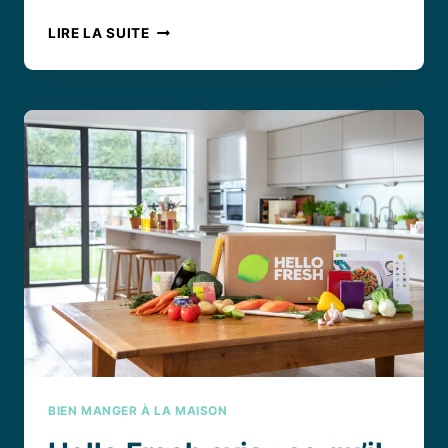
RECETTES
LIRE LA SUITE
HELLO
FRESH
:
DES
MENUS
SIMPLES
ET
FRAIS
POUR
VOS
REPAS
BIEN MANGER À LA MAISON