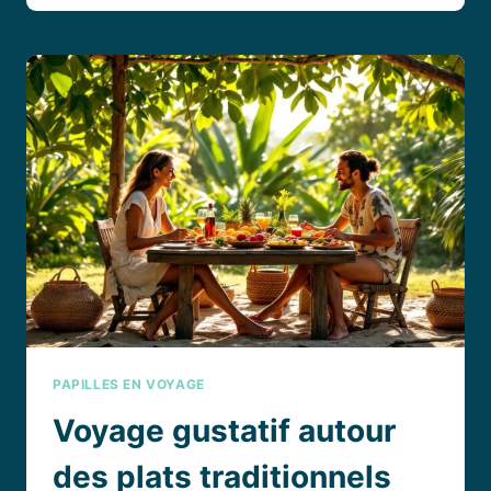
DE
PLATS
TRADITIONNELS
THAÏLANDAIS
:
LES
CONNAISSEZ-
VOUS
?
PAPILLES EN VOYAGE
Voyage gustatif autour
des plats traditionnels