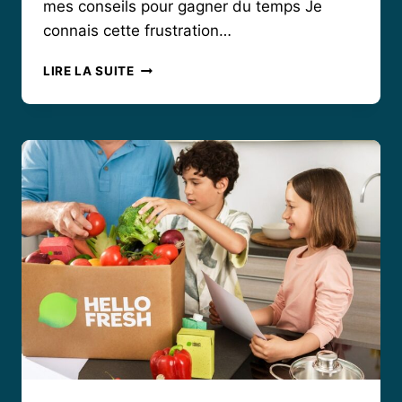
mes conseils pour gagner du temps Je
connais cette frustration…
SERVICE
LIRE LA SUITE
CLIENT
HELLO
FRESH
:
COMMENT
LE
CONTACTER
RAPIDEMENT
ET
EFFICACEMENT