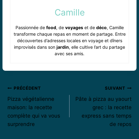
Camille
Passionnée de
food
, de
voyages
et de
déco
, Camille
transforme chaque repas en moment de partage. Entre
découvertes d’adresses locales en voyage et dîners
improvisés dans son
jardin
, elle cultive l’art du partage
avec ses amis.
Navigation
PRÉCÉDENT
SUIVANT
Pizza végétalienne
Pâte à pizza au yaourt
de
maison: la recette
grec : la recette
l’article
complète qui va vous
express sans temps
surprendre
de repos