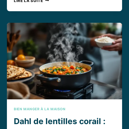
LIRE LA SUITE
RÉUSSIR
LE
CHILI
CON
CARNE
DE
CYRIL
LIGNAC
?
BIEN MANGER À LA MAISON
Dahl de lentilles corail :