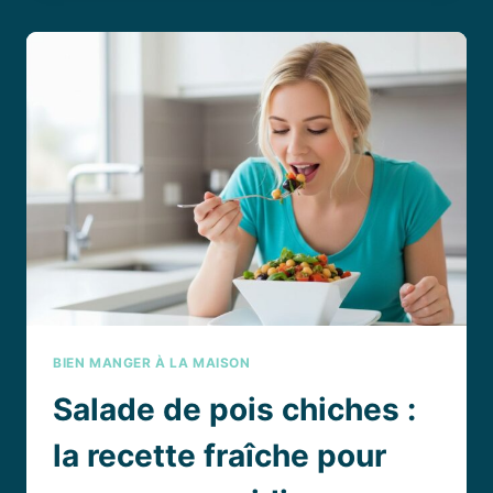
:
TOUT
SAVOIR
SUR
LA
RECETTE
JAPONAISE
QUI
SUBLIME
LE
THON
FRAIS
BIEN MANGER À LA MAISON
Salade de pois chiches :
la recette fraîche pour