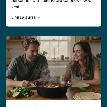
personnes Difficulté Facile Calories ≈ 200
kcal…
COMMENT
LIRE LA SUITE
RÉUSSIR
LE
GÂTEAU
INVISIBLE
AUX
POMMES
DE
CYRIL
LIGNAC
?