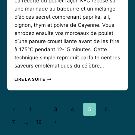
La recette du poulet façon KFC repose sur
une marinade au babeurre et un mélange
d’épices secret comprenant paprika, ail,
oignon, thym et poivre de Cayenne. Vous
enrobez ensuite vos morceaux de poulet
d’une panure croustillante avant de les frire
à 175°C pendant 12-15 minutes. Cette
technique simple reproduit parfaitement les
saveurs emblématiques du célèbre…
POULET
LIRE LA SUITE
CROUSTILLANT
FAÇON
KFC
:
Navigation
Page
1
…
3
4
5
6
LA
RECETTE
de
précédente
Page
7
…
19
AUTHENTIQUE
À
page
suivante
FAIRE