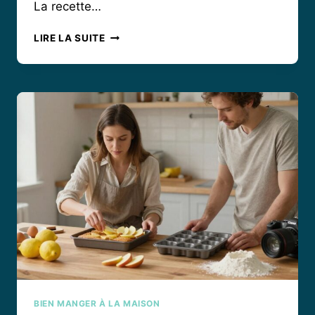
La recette…
COMMENT
LIRE LA SUITE
RÉUSSIR
LA
TARTE
CITRON
MERINGUÉE
DE
CYRIL
LIGNAC
?
BIEN MANGER À LA MAISON