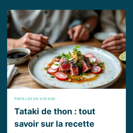
CORAIL
:
UN
VOYAGE
SAVOUREUX
AU
CŒUR
DE
L’INDE
PAPILLES EN VOYAGE
Tataki de thon : tout
savoir sur la recette