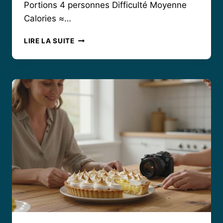
Portions 4 personnes Difficulté Moyenne
Calories ≈…
COMMENT
LIRE LA SUITE
RÉUSSIR
LE
PARMENTIER
DE
CANARD
CYRIL
LIGNAC
?